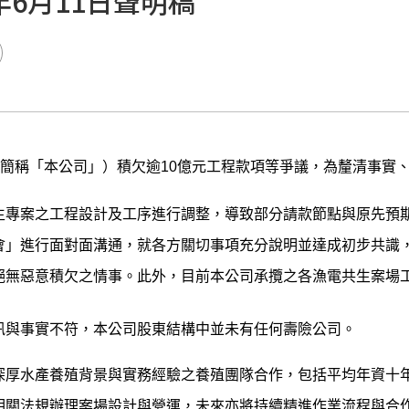
年6月11日聲明稿
簡稱「本公司」）積欠逾
10
億元工程款項等爭議，為釐清事實
生專案之工程設計及工序進行調整，導致部分請款節點與原先預
會」進行面對面溝通，就各方關切事項充分說明並達成初步共識
絕無惡意積欠之情事。此外，目前本公司承攬之各漁電共生案場
訊與事實不符，本公司股東結構中並未有任何壽險公司。
深厚水產養殖背景與實務經驗之養殖團隊合作，包括平均年資十
相關法規辦理案場設計與營運，未來亦將持續精進作業流程與合