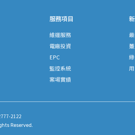
服務項目
新
維運服務
最
電廠投資
躉
EPC
綠
監控系統
用
案場實績
2777-2122
ights Reserved.