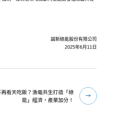
誠新綠能股份有限公司
2025
年
6
月
11
日
不再看天吃飯？漁電共生打造「綠
能」經濟，產業加分！