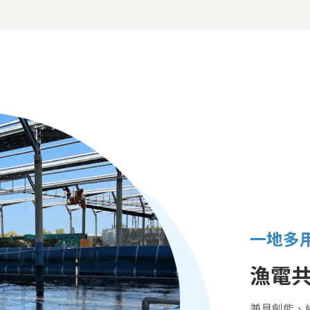
一地多
漁電
兼具創能、