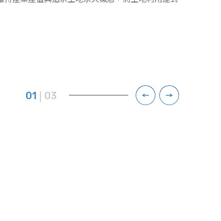
|
01
03