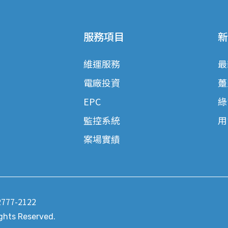
服務項目
新
維運服務
最
電廠投資
躉
EPC
綠
監控系統
用
案場實績
2777-2122
ights Reserved.